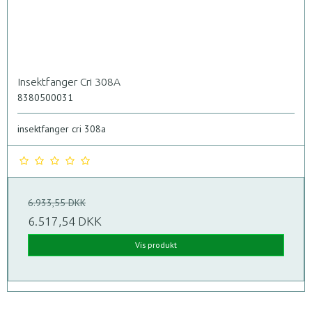
Insektfanger Cri 308A
8380500031
insektfanger cri 308a
6.933,55 DKK
6.517,54 DKK
Vis produkt