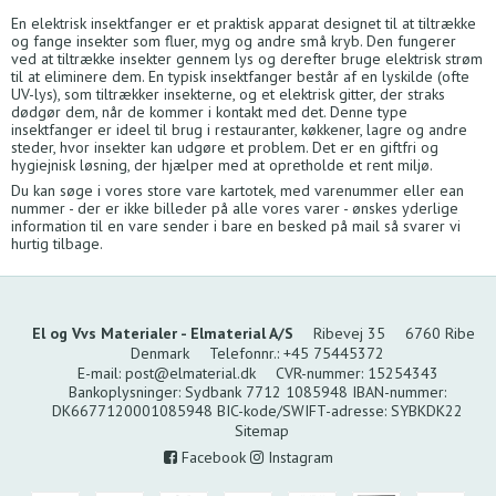
En elektrisk insektfanger er et praktisk apparat designet til at tiltrække
og fange insekter som fluer, myg og andre små kryb. Den fungerer
ved at tiltrække insekter gennem lys og derefter bruge elektrisk strøm
til at eliminere dem. En typisk insektfanger består af en lyskilde (ofte
UV-lys), som tiltrækker insekterne, og et elektrisk gitter, der straks
dødgør dem, når de kommer i kontakt med det. Denne type
insektfanger er ideel til brug i restauranter, køkkener, lagre og andre
steder, hvor insekter kan udgøre et problem. Det er en giftfri og
hygiejnisk løsning, der hjælper med at opretholde et rent miljø.
Du kan søge i vores store vare kartotek, med varenummer eller ean
nummer - der er ikke billeder på alle vores varer - ønskes yderlige
information til en vare sender i bare en besked på mail så svarer vi
hurtig tilbage.
El og Vvs Materialer - Elmaterial A/S
Ribevej 35
6760 Ribe
Denmark
Telefonnr.
:
+45 75445372
E-mail
:
post@elmaterial.dk
CVR-nummer
:
15254343
Bankoplysninger
:
Sydbank 7712 1085948 IBAN-nummer:
DK6677120001085948 BIC-kode/SWIFT-adresse: SYBKDK22
Sitemap
Facebook
Instagram