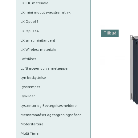
LK IHC materiale
LK mini modul svagstrømstryk
LK Opus66
LK Opus74
Tilbud
LK smal minitangent
LK Wireless materiale
Loftdåser
Lufttæpper og varmetæpper
Lyn beskyttelse
Lysdæmper
Lyskilder
Lyssensor og Bevægelsesmeldere
Membrandåser og forgreningsdåser
Motorstartere
Multi Timer