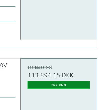
00V
122.466,83 DKK
113.894,15 DKK
Vis produkt