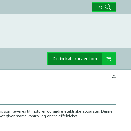
Søg
Din indkøbskurv er tom
øm, som leveres til motorer og andre elektriske apparater. Denne
t giver større kontrol og energieffektivitet.