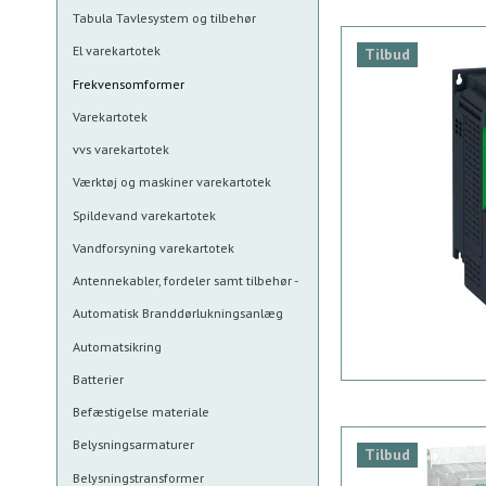
Tabula Tavlesystem og tilbehør
El varekartotek
Tilbud
Frekvensomformer
Varekartotek
vvs varekartotek
Værktøj og maskiner varekartotek
Spildevand varekartotek
Vandforsyning varekartotek
Antennekabler, fordeler samt tilbehør -
Automatisk Branddørlukningsanlæg
Automatsikring
Batterier
Befæstigelse materiale
Belysningsarmaturer
Tilbud
Belysningstransformer