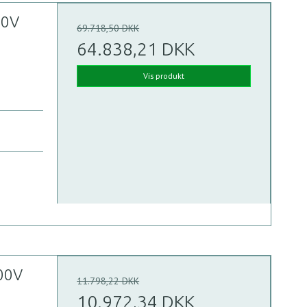
00V
69.718,50 DKK
64.838,21 DKK
Vis produkt
00V
11.798,22 DKK
10.972,34 DKK