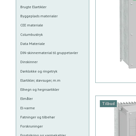
Brugte Elartikler
Byggeplads materialer
CEE materiale
Columbustryk
Data Materiale
DIN-skinnematerial til gruppetavler
Dinskinner
Dørklokke og ringetryk
Elartikler, støvsuger, m.m
Elhegn og hegnsartikler
Elmåler
Tilbud
El-varme
Fatninger og tilbehør
Forskruninger
Frostsikring og varmekabler