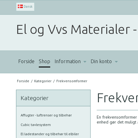
Dansk
El og Vvs Materialer -
Forside
Shop
Information
Din konto
Forside
/
Kategorier
/
Frekvensomformer
Frekv
Kategorier
Affugter - luftrenser og tilbehør
En frekvensomformer er
enhed gør det muligt 
Cubic tavlesystem
El ladestander og tilbehør til elbiler