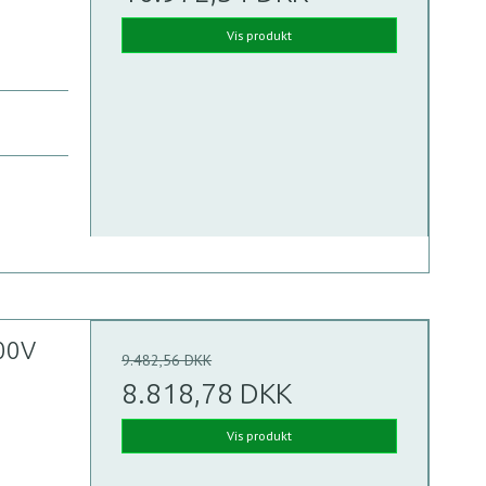
Vis produkt
00V
9.482,56 DKK
8.818,78 DKK
Vis produkt