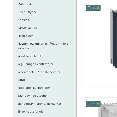
Målertavler
Tilbud
Niveau flyder
Nødstop
Panser slange
Plastkasser
Plastrør - elektrikerrør - flexrør - rillerør -
kabelrør
Reaktor/spoler HF
Regulering til ventilatorer
Reservedele Hårde Hvidevarer
Rittal
Røgalarm - kuliltealarm
Saunaovn og tilbehør
Signaludstyr - sirene/klokker/lys
Tilbud
Sikkerhedsafbryder