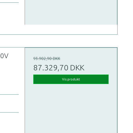
00V
93.902,90 DKK
87.329,70 DKK
Vis produkt