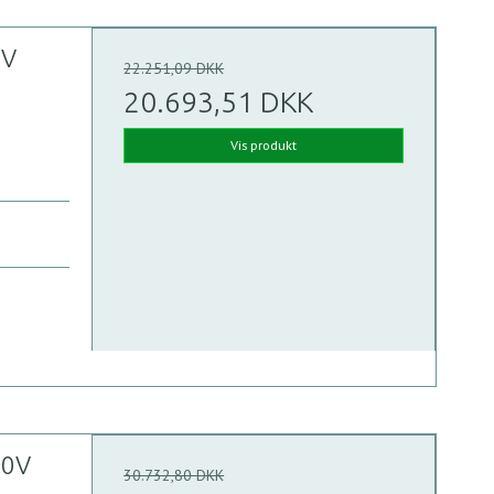
0V
22.251,09 DKK
20.693,51 DKK
Vis produkt
00V
30.732,80 DKK