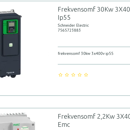
Frekvensomf 30Kw 3X4
Ip55
Schneider Electric
7565723883
frekvensomf 30kw 3x400v ip55
Frekvensomf 2,2Kw 3X4
Emc