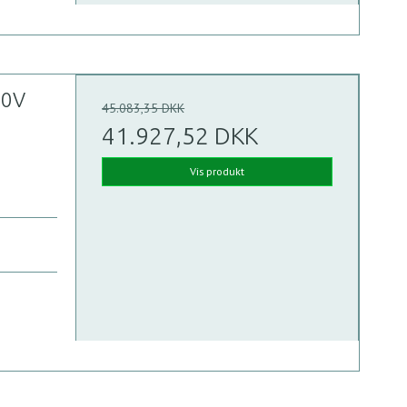
30V
45.083,35 DKK
41.927,52 DKK
Vis produkt