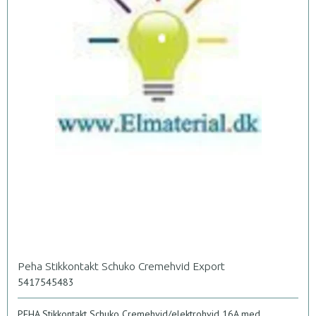
Peha Stikkontakt Schuko Cremehvid Export
5417545483
PEHA Stikkontakt Schuko Cremehvid/elektrohvid 16A med