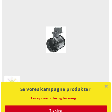
Se vores kampagne produkter
Lave priser - Hurtig levering.
Motorspjæld Dtbu125 230V
Tryk her