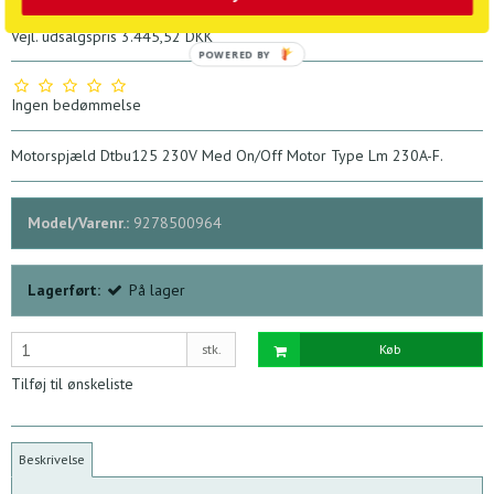
985,68 DKK
1.059,87 DKK
Vejl. udsalgspris 3.445,52 DKK
POWERED BY
Ingen bedømmelse
Motorspjæld Dtbu125 230V Med On/Off Motor Type Lm 230A-F.
Model/Varenr.:
9278500964
Lagerført:
På lager
stk.
Køb
Tilføj til ønskeliste
Beskrivelse