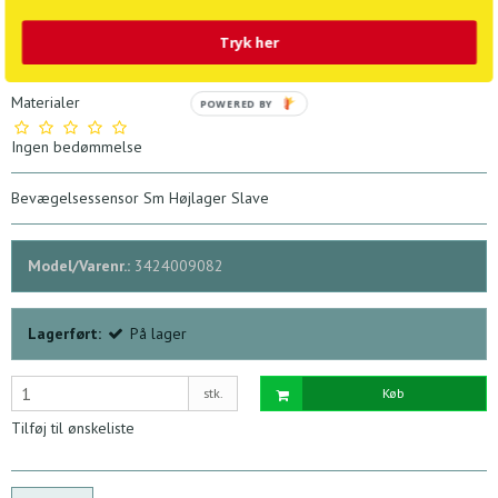
598,08 DKK
747,60 DKK
Tryk her
Vejl. udsalgspris 1.495,18 DKK
Materialer
POWERED BY
Ingen bedømmelse
Bevægelsessensor Sm Højlager Slave
Model/Varenr.:
3424009082
Lagerført:
På lager
stk.
Køb
Tilføj til ønskeliste