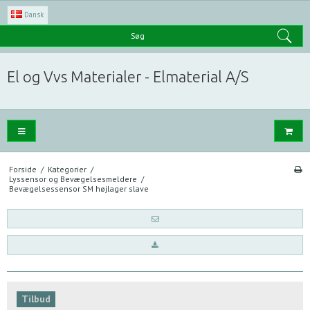
Dansk
Søg
El og Vvs Materialer - Elmaterial A/S
Forside
/
Kategorier
/
Lyssensor og Bevægelsesmeldere
/
Bevægelsessensor SM højlager slave
Tilbud