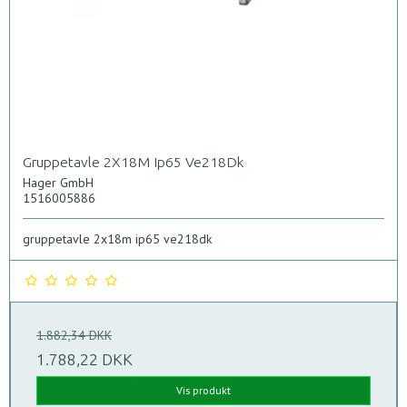
Gruppetavle 2X18M Ip65 Ve218Dk
Hager GmbH
1516005886
gruppetavle 2x18m ip65 ve218dk
1.882,34 DKK
1.788,22 DKK
Vis produkt