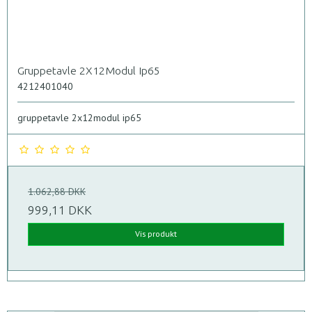
Gruppetavle 2X12Modul Ip65
4212401040
gruppetavle 2x12modul ip65
1.062,88 DKK
999,11 DKK
Vis produkt