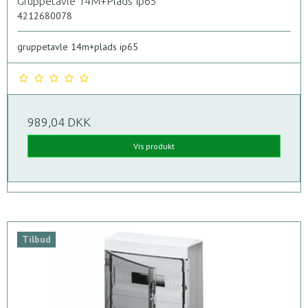
Gruppetavle 14M+Plads Ip65
4212680078
gruppetavle 14m+plads ip65
989,04 DKK
Vis produkt
Tilbud