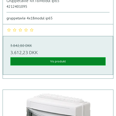
Gruppetavle 4X18Modul Ip65
4212401095
gruppetavle 4x18modul ip65
3.842,80 DKK
3.612,23 DKK
Vis produkt