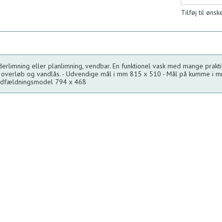
Tilføj til ønsk
erlimning eller planlimning, vendbar. En funktionel vask med mange praktisk
 overløb og vandlås. - Udvendige mål i mm 815 x 510 - Mål på kumme i 
edfældningsmodel 794 x 468