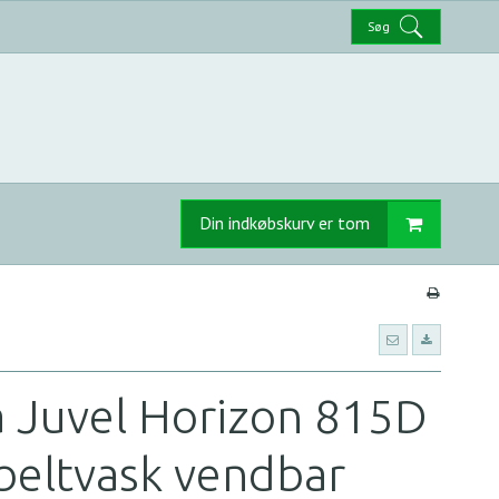
Søg
Din indkøbskurv er tom
a Juvel Horizon 815D
eltvask vendbar