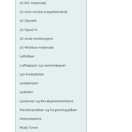
LK IHC materiale
LK mini modul svagstrømstryk
LK Opus66
LK Opus74
LK smal minitangent
LK Wireless materiale
Loftdåser
Lufttæpper og varmetæpper
Lyn beskyttelse
Lysdæmper
Lyskilder
Lyssensor og Bevægelsesmeldere
Membrandåser og forgreningsdåser
Motorstartere
Multi Timer