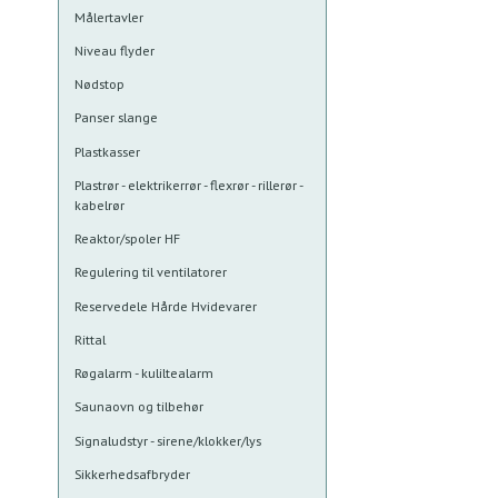
Målertavler
Niveau flyder
Nødstop
Panser slange
Plastkasser
Plastrør - elektrikerrør - flexrør - rillerør -
kabelrør
Reaktor/spoler HF
Regulering til ventilatorer
Reservedele Hårde Hvidevarer
Rittal
Røgalarm - kuliltealarm
Saunaovn og tilbehør
Signaludstyr - sirene/klokker/lys
Sikkerhedsafbryder