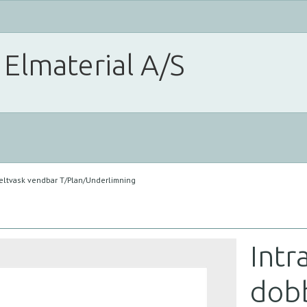
 Elmaterial A/S
beltvask vendbar T/Plan/Underlimning
Intr
dobb