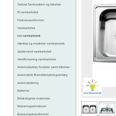
Tabula Tavlesystem og tilbehør
El varekartotek
Frekvensomformer
Varekartotek
vvs varekartotek
Værktøj og maskiner varekartotek
Spildevand varekartotek
Vandforsyning varekartotek
Antennekabler, fordeler samt tilbehør -
Automatisk Branddørlukningsanlæg
Automatsikring
Batterier
Befæstigelse materiale
Belysningsarmaturer
Belysningstransformer