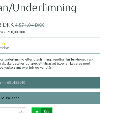
an/Underlimning
2 DKK
4.571,04 DKK
pris 6.210,00 DKK
melse
or underlimning eller planlimning, vendbar. En funktionel vask
ktiske detaljer og specielt tilpasset tilbehør. Leveres med
gge vaske samt overløb og vandlås. -
nr.:
681455140
På lager
stk.
Køb