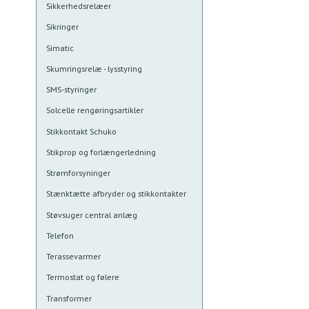
Sikkerhedsrelæer
Sikringer
Simatic
Skumringsrelæ - lysstyring
SMS-styringer
Solcelle rengøringsartikler
Stikkontakt Schuko
Stikprop og forlængerledning
Strømforsyninger
Stænktætte afbryder og stikkontakter
Støvsuger central anlæg
Telefon
Terassevarmer
Termostat og følere
Transformer