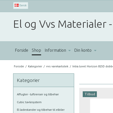
Dansk
El og Vvs Materialer -
Forside
Shop
Information
Din konto
Forside
/
Kategorier
/
vvs varekartotek
/
Intra Juvel Horizon 815D dob
Kategorier
Tilbud
Affugter - luftrenser og tilbehør
Cubic tavlesystem
El ladestander og tilbehør til elbiler