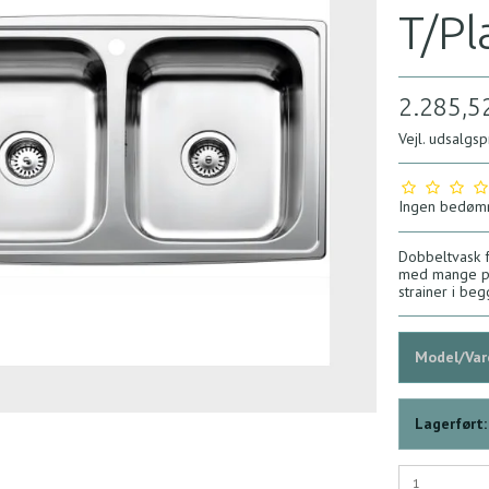
T/Pl
2.285,5
Vejl. udsalgs
Ingen bedøm
Dobbeltvask f
med mange pra
strainer i be
Model/Vare
Lagerført: