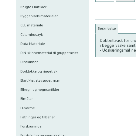
Brugte Elartikler
Byggeplads materialer
CEE materiale
Beskrivelse
Columbustryk
Dobbeltvask for und
Data Materiale
i begge vaske samt
- Udskæringsmål n
DIN-skinnematerial til gruppetavler
Dinskinner
Dørklokke og ringetryk
Elartikler, støvsuger, m.m
Elhegn og hegnsartikler
Elmåler
El-varme
Fatninger og tilbehør
Forskruninger
Frostsikring og varmekabler