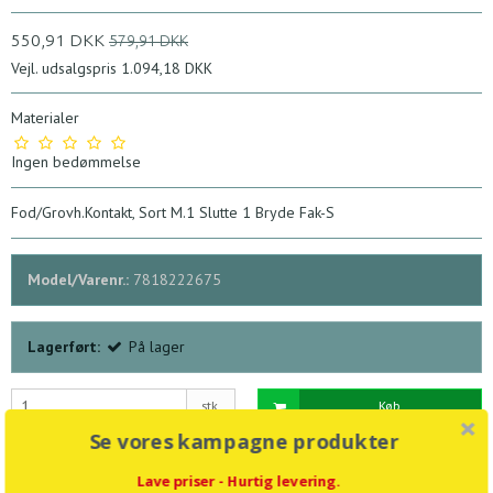
550,91 DKK
579,91 DKK
Vejl. udsalgspris 1.094,18 DKK
Materialer
Ingen bedømmelse
Fod/Grovh.Kontakt, Sort M.1 Slutte 1 Bryde Fak-S
Model/Varenr.:
7818222675
Lagerført:
På lager
stk.
Køb
Se vores kampagne produkter
Tilføj til ønskeliste
Lave priser - Hurtig levering.