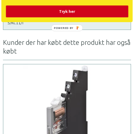
Beskrivelse
Tryk her
Fod og grovhånds kontakt, kapslet, 1N/O + 1N/C, sort, FAK-
S/KC11/I
POWERED BY
Kunder der har købt dette produkt har også
købt