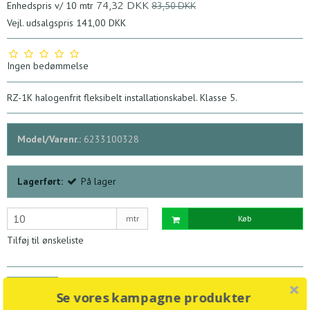
74,32 DKK
Enhedspris v/ 10 mtr
83,50 DKK
Vejl. udsalgspris 141,00 DKK
Ingen bedømmelse
RZ-1K halogenfrit fleksibelt installationskabel. Klasse 5.
Model/Varenr.:
6233100328
Lagerført:
På lager
mtr
Køb
Tilføj til ønskeliste
Beskrivelse
Teknisk datablad
Se vores kampagne produkter