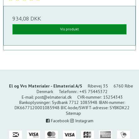
934,08 DKK
Vis produkt
El og Vvs Materialer - Elmaterial A/S
Ribevej 35
6760 Ribe
Denmark
Telefonnr.
:
+45 75445372
E-mail
:
post@elmaterial.dk
CVR-nummer
:
15254343
Bankoplysninger
:
Sydbank 7712 1085948 IBAN-nummer:
DK6677120001085948 BIC-kode/SWIFT-adresse: SYBKDK22
Sitemap
Facebook
Instagram