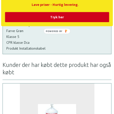
RZ-1K halogenfrit fleksibelt installationskabel. Klasse 5.
Lave priser - Hurtig levering.
Diameter (nominel) 17,9 mm
Ledere 5
Tryk her
Tværsnit 10
Maks. drift temperatur 90
Farve Grøn
POWERED BY
Klasse 5
CPR klasse Dca
Produkt Installationskabel
Kunder der har købt dette produkt har også
købt