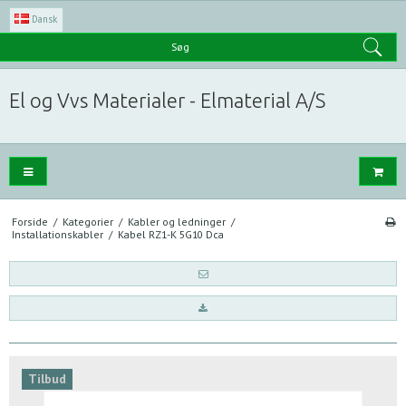
Dansk
Søg
El og Vvs Materialer - Elmaterial A/S
Forside
/
Kategorier
/
Kabler og ledninger
/
Installationskabler
/
Kabel RZ1-K 5G10 Dca
Tilbud